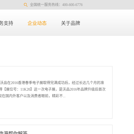
全国统一服务热线：400-600-6776
务支持
企业动态
关于品牌
开幕，沃品在2016香港春季电子展取得完满成功后，经过长达几个月的准
展位号：11K20】这一次电子展，是沃品2016年品牌升级后首次
在国内外客户以及消费者眼前，精彩不...
多新品亮相，包括S8移动电源、S5移动电源、W-10000移动电
8移动电源S8移动电源，是沃品今年一重量级新品，仅12mm薄。加上在
book一致的阳极氧化工艺，坚固稳定，阳刚大方，天生的商务骄
电源帮你解答