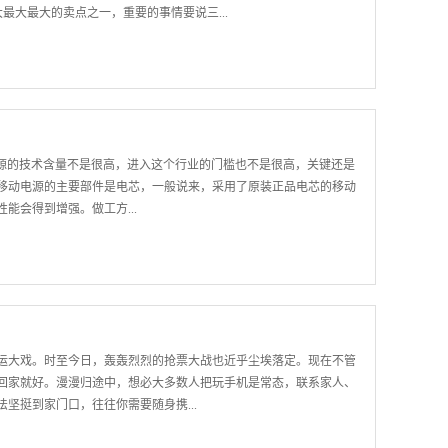
大最大最大的卖点之一，重要的事情要说三...
上，采用的是航空级铝合金金属材质，并与Macbook一致的阳极氧化
采用的苹果PC陶瓷料，94V0级专业防火等级，高效阻燃。 至于
出，无疑更具优势。 在外观的颜色上，有两种颜色选择。玫瑰金，妩
专为非常具有时尚魅力的人士所打造的。 简单地说，S8无论在美
】 移动电源的技术含量不是很高，进入这个行业的门槛也不是很高，关键还是
上她，无论在公众场合，还是私人场合，绝对会给自己带来难以置信
移动电源的主要部件是电芯，一般说来，采用了原装正品电芯的移动
容错过！ 目前，S8已经可以在沃品全国各大直...
能会得到增强。做工方...
用了先进电路技术的移动电源，其转换效率更高，安全性能更强。国
今天要为大家介绍的沃品PD503移动电源体积小，三围尺寸仅
掌握。内置三颗18650原装电芯，顶级A+电芯，寿命长，转换率高，容量
小小身材上体现的是国际范和时尚感。7800mAh的实标容量，恰到
运大戏。时至今日，轰轰烈烈的抢票大战也近乎尘埃落定。现在不管
指示按扭 沃品PD503移动电源评测精工打造国际品质 沃品
回家就好。漫漫归途中，想必大多数人把玩手机是常态，联系家人、
方便，其拥有标称电芯容量7800mAh，配备有两个标准USB输出端
坚挺到家门口，往往你需要随身携...
恼。 ...