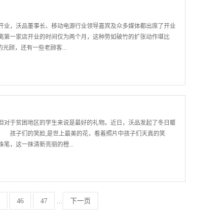
了《便携式电子产品用锂离子电池和电池组安全要求》(GB 31241-
日起实施。沃品全程参与国标制订】 沃品全程参与了移动电源GB国标的
正式开业，沃品董事长、移动电源行业领导嘉宾及众多媒体都出席了开业
标准。“WOPOW沃品”是世界电源市场排头兵企业，由深圳市沃品科
离第一家店开业的时间仅为两个月，这种势如破竹的扩张动作堪比
于高品质移动电源、充电器、电源适配器、保护膜、耳机等数码配件
光顾，还有一些老顾客...
化的现代化高新技术企业。
动电源，它不仅采用安全性能更高的锂聚合物电芯，而且沃品E6000
安)，是当之无愧的吸金石。E6000以超高的性价比非常受消费者追捧。
，很多都是经过朋友介绍慕名而来。因为沃品产品种类比较丰富，从
功能上讲，有机线一体机，双USB输出移动电源，还有wifi移动电源，车
但对于贫困地区的学生来说是最好的礼物。近日，沃品发起了冬日暖
型。大多数移动电源都有伸缩数据线免费配送，加上给力的价格，顾
 孩子们的笑脸,是世上最美的花，看着照片中孩子们天真的笑
一款移动电源是必须的，移动电源既能给手机充电也可以作为礼品
笔，这一抹清新亮丽的橙...
色系中最温暖的色,同时也是沃品品牌的主打色，蕴含着年轻、活
了广东省好几所贫困地区的学校，每所学校的学生都收到了沃品的关
的礼物时，快乐的心情溢于言表。 只注重经济效益的是商人，注重
46
47
...
下一页
伍中，企业与企业家已经成为中流砥柱。企业社会责任意识正逐步根
越多的企业家怀揣着一颗感恩的心，投身到了公益和慈善的队伍中。