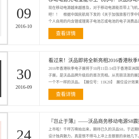
子。 S5移动电源有如精灵般的S5移动电源，则以精致小
09
现在移动电源越来越普及，对于移动电源能否带上飞机
动电源W-10000自今年上半年上市后，深受消费者
吧！！ 根据中国民航局下发的《关于加强旅客行李中
重手感的体验。历经千百次的打磨，工艺臻致完美。从内到外
个人自用的内含锂或锂离子电池芯或电池的电子消费品设
港是一个潮流、时尚、有品味的国际大都市，那里...
2016
-
10
查看详情
携带登机，但锂金属电池的锂含量不得超过2克，锂离子电池
超过160Wh的，须经航空公司批准后装再交运行李或手
可置于托运行李或手提行李，不过备用锂电池仅能置于手
看过来！沃品即将全新亮相2016香港秋
安，而移电源电压都是3.7V，能量值是按照这个公式计算：
30
2016年香港秋季电子展将于10月11日-14日于香
27000mAh的移动电源都可以带上飞机且必须随身
子展，是沃品品牌升级后的首次亮相。从亮丽活泼的展
到底能不能带上飞机呢？
一个不一样的沃品。【展位号：11K20】 展位设计效果
2016
-
09
查看详情
盛会，香港电子展吸引了来自世界各地的品牌厂商，纷
品亮相展会，展现沃品在数码及手机周边行业的顶尖技术以
器 更丰富的产品，更精彩的体验，尽在沃品环球资源
『岂止于薄』——沃品商务移动电源S8
展位参观、体验，感受沃品带来的新变化。 敬请关
24
上市啦！千呼万唤始出来，期待已久的沃品S8，于近
产品展 展会时间：2016年10月11-14日 展会地
设计独具魅力，真是恨不得马上冲上去狠狠的亲她几下。 
www.wopow.com沃品淘宝旗舰店：https://wopow.taob