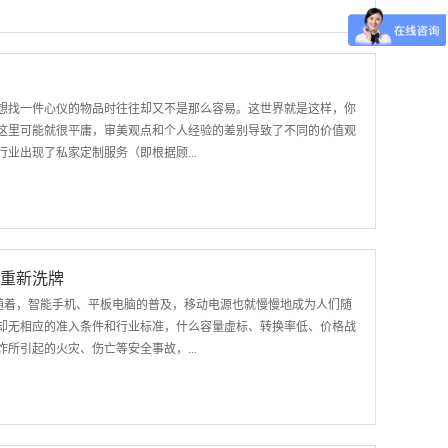
用的充电宝，有了它，听音乐、看电影、玩游戏，毫无后顾之忧，相
G005】 如果用一个特质鲜明的词定义沃品PG005，那就是“跨
宝，而且是一款支持无线路由、无线存储、读卡器多种功能的复合型电子
?欠费停机?那都不是个事，插上3G上网卡，Ta随即发射WIFI信
想找一件心仪的物品时往往却又不是那么容易。这世界就是这样，你
没关系，统统连上Ta，U盘和存储卡上的电影、音乐可高速上传下载
这里可能就很平庸，审美观点和个人经验的差别导致了不同的价值观
肿么办，一起连上Ta，组建小型局域网，开展小组游戏，有Ta在，
业出现了私家定制服务（即根据顾...
504秉承家族的一贯风格，独家设计，选料上乘，做工精良。Ta配
电源行业。与移动电源行业一同成长，沃品抢占市场先机，适应市场
市场需求而生，沃品率先在行业内推出了移动电源高级定制服务,促
的个性化表达 定制服务的出现是现代生活发展的必然趋势，沃品
临重新洗牌
速发展，大众生活水平得到很大的提高，为人们提高生活品质提供了
。随着，智能手机、平板电脑的普及，移动电源也就慢慢地成为人们随
人们对生活有了新的要求，生活已经不仅仅是为生活而活，而更重要的
却无相应的准入条件和行业标准，什么容量虚标、转换率低、价格战
展加速了年轻人独立精神表达的诉求。在此大背景之下，经过对市场
所引起的火灾、伤亡等安全事故，...
展此项高级服务，提升用户体验,引领行业革新。定制服务的推出必
有所发展，如汽车行业、通讯设备行业等。一般来说，开展此项服务
及标准化委员会也着手针对国内主要移动电源品牌开展全方位的检测
，中国国家质监局及标准化委员会参考借鉴国外先进的标准(UN、