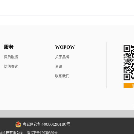
阿里巴巴和淘宝网CEO马云眼里，做企业有生意人、
做；“商人重利轻离别”，但有所为， 有所不...
服务
WOPOW
售后服务
关于品牌
防伪查询
资讯
联系我们
粤公网安备 44030602001197号
深圳市沃品科技有限公司
粤ICP备12030869号
网站地图