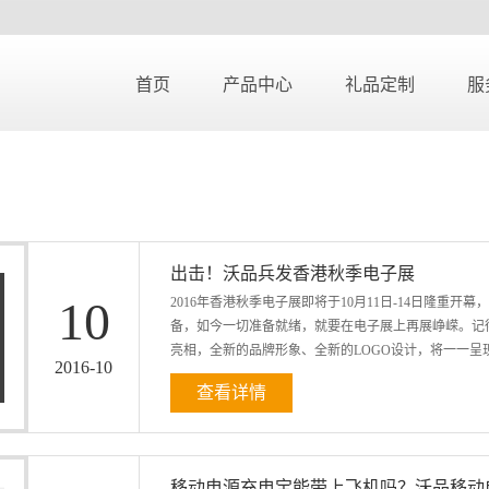
首页
产品中心
礼品定制
服
出击！沃品兵发香港秋季电子展
10
2016年香港秋季电子展即将于10月11日-14日隆重
备，如今一切准备就绪，就要在电子展上再展峥嵘。记得【
亮相，全新的品牌形象、全新的LOGO设计，将一一呈现
2016
-
10
查看详情
容错过！ 展位设计效果图 此次电子展，沃品将携带旗下众
源、A20充电器、AC01充电器、A30充电器等等。 S
外框的材质上，采用航空级铝合金金属材质，并与Mac
移动电源充电宝能带上飞机吗？沃品移动