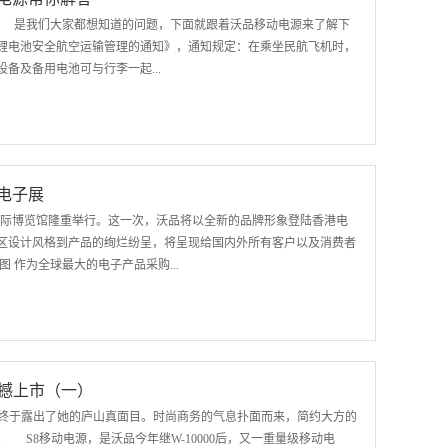
巧，多彩靓丽的色彩，紧跟时代潮流，独具时尚魅力。 W-10000移
， 是我们大家都想知道的问题，下面就跟着沃品移动电源来了解下
的喜爱和好评。灵感来自海洋深处鹅卵石，在追求颜色潮流的同时，更注
锂电池安全航空运输管理的通知》，通知规定：在乘坐民航飞机时，
，散发着优雅的气息。 A20充电器 AC01充电器 A30旅充 香
备及备用电池可与行李一起...
的额定能量值不得超过100Wh(瓦特小时)。针对超过100Wh但不
提行李中的设备上。超过160Wh锂电池严禁携带。内含锂电池的设备
提行李。 按最大的额定电压5V计算，100WH除以5V等于2万毫
季电子展
3.7V*(容量值/1000）=能量值（瓦特小时)，所以只要容量不大于
港亚洲国际博览馆隆重举行。这一次，沃品将以全新的品牌形象登陆香港电
携带，不允许托运。 通过以上知识，大家应该比较清楚了吧！移动电源
区设计风格到产品的绚烂纷呈，将呈现给国内外所有客户以及消费者
图 作为全球最大的电子产品采购...
纷展现最尖端的数码科技产品。沃品此次也将携带旗下最新研发的产
及成果。 新品S8移动电源 新品S5移动电源 新品A30车载充电
·香港秋季电子展。热烈欢迎国内外新老客户及广大媒体朋友届时莅临
震撼上市（一）
注 展会信息 展会名称：2016年环球资源香港秋季移动电子
期终于露出了她的庐山真面目。时尚商务的气息扑面而来，简约大方的
点：香港亚洲国际博览馆 沃品展位：11K20 沃品官网：
S8移动电源，是沃品今年继W-10000后，又一重量级移动电
ao.com沃品京东旗舰店：http://wopow.jd.com沃品全国统一客服：400-