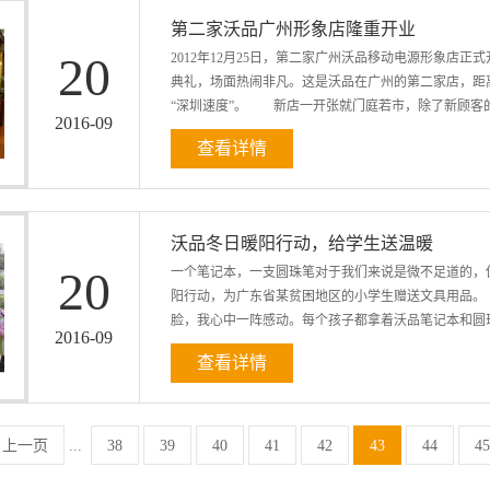
IEC、UL等)，并结自身的测试要求及方法，拟定并发布
第二家沃品广州形象店隆重开业
2014)国家标准公告》，该标准将于2015年8月1
20
2012年12月25日，第二家广州沃品移动电源形象店
拟定和发布。”WOPOW沃品”全系产品完全符合国家新
典礼，场面热闹非凡。这是沃品在广州的第二家店，距
技有限公司全权运营。自品牌创立以来，沃品一直致力
“深圳速度”。 新店一开张就门庭若市，除了新顾客的
产品的设计、研发、生产和销售，是一家集约型、规模
2016
-
09
查看详情
前来捧场。沃品最近上新的一款新品E6000锂聚合物移
Plus内置原装顶级二代陶瓷隔膜聚合物电芯(6000毫
据现场的消费者了解到，沃品移动电源的口碑非常不错
沃品冬日暖阳行动，给学生送温暖
容量上讲，2200毫安时到15000毫安时多种选择；从
20
一个笔记本，一支圆珠笔对于我们来说是微不足道的，
载充电器；从风格上讲，有经典型，商务型，还有时尚
阳行动，为广东省某贫困地区的小学生赠送文具用品。
客总能欣喜的满载而归。 将近春运，回家的路上准备
脸，我心中一阵感动。每个孩子都拿着沃品笔记本和圆珠
送给亲朋好友。目前沃品全国各地形象店都有...
2016
-
09
查看详情
色，给人无限的温暖。橙色是欢快活泼的光辉色彩,是暖
力、朝气、温暖。 这一次的冬日暖阳行动总共包含
怀，虽然只是笔记本和圆珠笔，当小朋友们接到崭新
上一页
...
38
39
40
41
42
43
44
45
社会效益且懂得感恩的才叫企业家。如今的公益慈善队
植于企业家的头脑，如同当年下海劲头强劲一样，越来