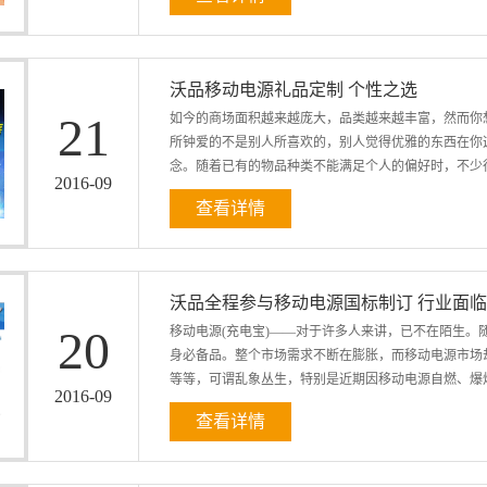
带充电宝补给电量。这里小编推荐几款适合回家路上使
信你在路上一定用得着Ta。 【WIFI充电宝 娱乐王P
界”。Ta不仅仅是一款拥有5200mAh锂电芯的充电
沃品移动电源礼品定制 个性之选
利器，横跨电源、路由、存储三大领域。 ·手机流量不够
21
如今的商场面积越来越庞大，品类越来越丰富，然而你
号，上网触手可得。 ·回家路程太远?旅途信号不好?
所钟爱的不是别人所喜欢的，别人觉得优雅的东西在你
齐分享，再也不怕孤单。 ·电影看完了?音乐听燥了?
念。随着已有的物品种类不能满足个人的偏好时，不少行
乐趣在。 【精致旅程 时尚之星PD504】 沃品PD
2016
-
09
有一颗宝石蓝圆形指示灯，视觉感受上很清新，...
查看详情
客的选择和意向进行产品的独家设计生产），比如移动
要求进行调整策略，一直稳居行业第一阵线。此次，应
进消费者使用体验的升华。 私人定制，现代生活方式
沃品全程参与移动电源国标制订 行业面
移动电源高级定制业务负责人表示：随着国民经济的快
20
移动电源(充电宝)——对于许多人来讲，已不在陌生
物质基础。更重要的是以90后为主的新生代的崛起，
身必备品。整个市场需求不断在膨胀，而移动电源市场
是自我精神的表达。同时，新媒体和智能设备的高速发
等等，可谓乱象丛生，特别是近期因移动电源自燃、爆炸
进行了深入调查，沃品下定决心在移动电源行业率先开
2016
-
09
须仰赖强大的研发制造实力 私人定制在其他行业都
查看详情
的都是生产厂家，生产厂家熟悉...
引起了国家、媒体、行业的高度重视，中国国家质监局
工作。 【移动电源国家标准公布】 2015年1月