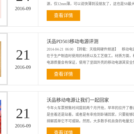
源，仅12mm薄，可以说快薄到没朋友了，这也是S8最
600-6776
2016
-
09
查看详情
遍，一定要记得，是12mm。 另外，S8在外框的材质
工艺，坚固而稳定，阳刚而大方。内框则延用了沃品一贯
接口，S8拥有着双输入输出接口，比起单一的输入输
沃品PD503移动电源评测
媚而高贵；锖色，干练而沉稳，极具商务风范。这也是
21
2014-04-21 06:00 【转载：天极网硬件频道
观度和颜值上，简直是完爆一众移动电源界的朋友。带
在于生产制造时使用的材质以及工艺做工。材质方面，
的曝光度、回头率和羡慕度！不容错过，不容错过，绝对不
电源质量会有保证，使用了坚固外壳的移动电源其安全性
2016
-
09
查看详情
面，使用了先进制作工艺的移动电源，其品质更强。使
内知名移动电源品牌沃品在这方面的表现令人满意。 
112x61.5x23.5mm，仅重135g，单手可以将机身
沃品移动电源让我们一起回家
100%实标。产品功能齐备，由内到外，均是精工打造，
21
今年火车票预售时间提前两个月开抢，早早的拉开了春
好处，能够满足绝大多数人的充电需求。 宝石蓝心型
是坐着还是站着，或者是有幸抢到卧铺回家，只要能够
PD503移动电源外观纯白简约，长方形机身出行携带比较
排解孤单它不可或缺。然而，大多数手机自身的电量无法
口，能同时为两部设备充电，免去了多个设备排队充电的烦
2016
-
09
查看详情