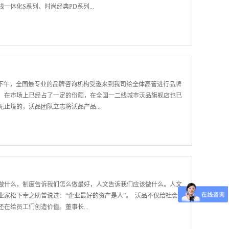
体化S系列、时尚经典PD系列...
出现由于产品和技术限制，顾客的个别要求无法实现，所以沃品实行
先导，以科技含量和差异化竞争为策略，着力展现做工精良、功能齐备、
薄、雅 走在科技前沿，沃品PG系列和PW系列展示 沧海横流，方显
。沃品参会人员表示，过硬的产品质量和良好的品牌声誉是他们最大
展台之间沃品吸引了大量的客户驻足参观商谈。 工作人员与客户在
2日下午，全国最专业的品牌咨询机构受邀来到我司给全体高管进行品牌
本次CES历经四天，在参展后工作人员收集了大量意向客户资料，丰硕
，在市场上已经占了一定的份额，在全国一二线城市沃品旗舰店也已
人员介绍，在接洽交谈的过程中，国际经销商特别看中沃品强大的研
止境的，沃品团队立志将沃品产品...
提到奥海集团与各大知名品牌的战略合作时，参展客户都会非常认可
一个...
在深,有龙则灵。信息社会瞬息万变，唯一不变的就是变。沃品要在
品牌，必须不停的学习，不断的充电。 这次的学习内容主要是品牌
西咨询公司，资深品牌专家清华大学硕士赵鹭老师担任这次培训主要
更加清晰明了。董事长刘昊非常赞同其品牌战略高度决定未来发展出
做什么，制度告诉我们怎么做最好，人文告诉我们应该做什么。人文
。在品牌的征途上，沃品永不止步。 上图为董事长在课程当中指点
家松下幸之助曾说过：“企业最好的资产是人”。 沃品不仅给社会
图中所有学员全神贯注若有所思。品牌建设的蓝图正在这群精英头脑中
在给员工们创造价值。董事长...