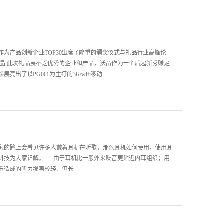
趋势，重视和加强企业的人文关怀，激发员工的内在积极性，促进企
造性，增强员工内心对企业的认同感和归属感。把提升企业的“被动
业整体凝聚力。 美国著名的成人教育家戴尔·卡耐基也说：“假如我的
”世界闻名的顶尖企业为何成功?纵览世界上无数成功的知名企业，我
品作为产品创新企业TOP30出席了隆重的颁奖仪式与礼品行业高峰论
业管理都注重人性化，充分体现了人文关怀的价值。 深圳方才迎来
晶.此次礼品展不乏优秀的企业和产品，沃品作为一个后起新秀赚足
无限好，经济形势也蒸蒸日上，我们完全有理由相信，我们的企业制
以PG001为主打的3G/wifi移动...
会更有张力，沃品将在市场经济蓝海战略的大潮中乘风破浪！
寨货层出不穷的移动电源行业，沃品把“中国制造”变为“中国创
评选结果
家的路上会看见许多人戴着耳机在听歌，那么耳机如何使用，使用耳
科技为大家详解。 由于耳机比一般外来噪音更贴近内耳组织；用
造成的听力损害较轻，但长...
听力损伤。噪音能引发的感觉神经听力损伤发生在内耳，当高能量声
。听力损害是日积月累形成的，如果长期接触噪音，尽管每次时间很