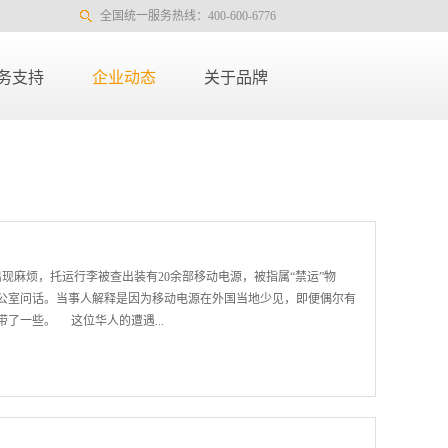
全国统一服务热线：400-600-6776
务支持
企业动态
关于品牌
现麻烦，托运行李被查出装有20余部移动电源，被指属“禁运”物
公室问话。当事人解释是因为移动电源在外国当地少见，即便偶尔有
了一些。 这位华人的遭遇...
年产生的新兴事物，发展速度非常快，但是在某些特定场合它的限制
值得我们去探究答案：一、移动电源可以带出国吗；二、移动电源可
要我们注意呢？小编相信对于经常乘坐航班的商务人士和出国旅游探