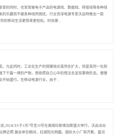
智能手机等终端设备被普遍使用，衍生的移动电源产品也几乎是人手
享受的同时，也常常被电子产品的电源线、数据线、转接线等各种线
源被指为“禁运”物品，那么移动电源能带出国吗？对于这个问题，回
来的乐趣而不被各种线所困扰，行业资深电源专家沃品特推出一款
内的移动电源生产厂家就有数千家，像沃品公司在布局全球市场，携
让你的移动生活更简单更轻松。时尚便...
是可以带出国的，但是一般是通过什么样的方式进行运输呢？ 沃
润小巧，携带起来非常方便。采用机线一体式设计，在S8000机身两
SB充电线，无需额外配备充电线也能为移动电源和数码设备进行充电。配
称电芯容量8000mAh，90%转换率，超四核智能CPU，主频高达
了数码设备的续航能力。边充边放 沃品S8000特有智能双转充技术和
变。与此同时，工业化生产的规模效应虽然在扩大，但是其同一化和
防过充、过放、过压、过流、过温、过功率、短路、漏电八重复合式
器下千篇一律的产物，想依照自己心中的想法去呈现事物形态。慢慢
防腐蚀。兼容省心 沃品S8000移动电源配备了一个Micro USB
开始盛行。在移动电源行业，由于...
机、平板电脑等数码设备，并能同时为两部...
出现提供私人定制服务的企业。而最近，沃品率先在行业内拉起私人
谓移动电源私人定制就是与顾客一对一的、顾问式的提供产品定制服
须要有全面系统的支持，包括机器设备、研发人员、设计师、客服等
到市场布局无不涉猎，沃品有强大的信心率先推出移动电源私人定
,2014CES于1月7号至10号在美国拉斯维加斯盛大举行。沃品派出
供了个性表达的可能，实现厂家与消费者的全面对接。 据悉，沃
S标牌近照 展会举办期间，拉城阳光明媚，国际大小厂商齐聚，盛况
块：星座定制、个性话语定制、礼品定制和客户自定。此外，由于是