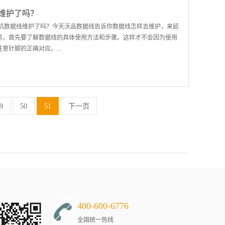
年公布的一项调查结果，和中国山西医科大学的实验均显示，在长期处
维护了吗？
使用耳机时，除了因要调高音量，而造成听觉损害外，专注于听音
机数据线维护了吗？今天沃品数据线告诉你数据线怎样去维护，来延
发生危险的机会。
之前，首先要了解数据线的具体使用方法和步骤。这样才不会因为使用
针脚的正确对应。...
接充电器，另外的是连接手机或者平板电脑的，而它们接口的针脚是
定要很小心地插入，否则针脚一断，数据线也就没用了。 3、再次
，很容易受到水和灰尘的氧化。保养不当，就容易让水和灰尘侵入电
9
50
51
下一页
也就慢了。 4、最后尽量不要让数据线卷曲。很多用户都喜欢在使
的。数据线是用塑料和铝箔屏蔽层制成的，受不了长时间的曲卷，长
蔽层受损，减低数据线的使用寿命。以上就是沃品数据线给大家介绍
间的
400-600-6776
全国统一热线