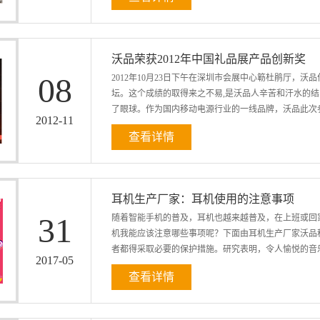
把握时代发展背景，认真梳理现代企业管理理论的发展
业健康发展。通过人文关怀充分调动员工的积极性和创
性效率”转化到提升企业的“主动性效率”，进而形成企
沃品荣获2012年中国礼品展产品创新奖
企业被烧掉了，但把人留住，我20年后还是钢铁大王。
08
2012年10月23日下午在深圳市会展中心簕杜鹃厅，沃
们发现他们长盛不衰的最重要的一个原因就是他们的企
坛。这个成绩的取得来之不易,是沃品人辛苦和汗水的结
第一丝微凉的秋意，西安就已经是白雪皑皑。祖国风光
了眼球。作为国内移动电源行业的一线品牌，沃品此次参展亮出了
度会越来越健全，沃品文化会越来越有底蕴，沃品品牌
2012
-
11
查看详情
电源，走出了一条自主研发产品创新的路。在鱼龙混杂山
造”，是值得其他企业学习的典范。上图为主持人公布
耳机生产厂家：耳机使用的注意事项
31
随着智能手机的普及，耳机也越来越普及，在上班或回
机我能应该注意哪些事项呢？下面由耳机生产厂家沃品
者都得采取必要的保护措施。研究表明，令人愉悦的音乐
2017
-
05
查看详情
期接触高分贝的声音，不管是音乐还是噪音，都会造成
波震荡耳蜗内的液体时，会过度刺激并引起发细胞死亡