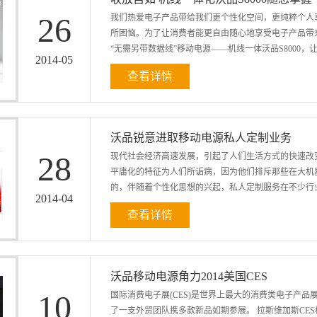
亲的人士来说，这两个问题是很容易碰到的，因为现在
26
我们热爱电子产品带给我们更个性化空间，更纯粹个人
一部。 首先，新闻中报道那位华人的20余部移动电
所困恼。为了让消费者能更自由随心地享受电子产品带
答是肯定的。移动电源行业知名品牌沃品透露：现在国
“无需另带数据线”移动电源——机线一体沃品S8000，
移动电源参加国外展会是常有的事情。所以移动电源
2014
-
05
品解答说：对于个人来说，一...
查看详情
携 沃品S8000移动电源外观设计时尚，纯白机身，圆
侧，分别内嵌一根标准USB充电线和一根Micro U
置高端 沃品S8000移动电源内部使用聚合物电芯，拥有标
沃品锐意进取移动电源私人定制业务
64MH，支持5V/1A的强力电流输出，充足的电量确保
28
现代社会经济高速发展，引起了人们生活方式的快速改
智能MCU安全控制系统，独有边充边放功能，并具有
平庸化的特征为人们所诟病，因为他们排斥那些在大机
安全保护。机身棱角等部位经过圆润化处理，抗摔耐磨，防水
的，伴随着个性化思想的兴起，私人定制服务在不少行业
输入接口和一个标准USB输出接口，兼容大部分的智能手
2014
-
04
查看详情
生产制造实力和企业服务观念的影响，行业内之前并未
定制服务大旗，推出移动电源私人高级定制服务。 所
务,促进消费者使用体验的提升。进行私人定制服务必
沃品移动电源角力2014美国CES
多方服务力量。沃品实力雄厚,从移动电源零部件生产
10
国际消费电子展(CES)是世界上最大的消费类电子产品展会
制。沃品推出移动电源高级定制业务，也为消费者提
了一支外贸团队携多款新品如期参展。 拉斯维加斯CE
品在启动移动电源私人定制项目后，推出了四大服务板