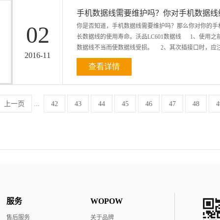
短，也会造成听力下降。 美国医疗协会杂志在1998
手机数据线需要维护吗？你对手机数据线
于高噪音水平之下，对听力有负面的影响。若在街道上
02
你是否知道，手机数据线需要维护吗？那么你对你的手
乐，很容易令使用者对外围的声音失去警觉性，增加了
长数据线的使用寿命。沃品LC601数据线 1、使用
数据线不当而使数据线受损。 2、其次插接口时，应注意
2016
-
11
查看详情
数据线一般有两个接口，也有的有多个接口，一个是连
不同的，而且针脚比较细，很容易弄断，在插接口时一
防潮防尘。数据线的端口有细小的针脚，属金属类制品
上一页
...
42
43
44
45
46
47
48
4
缆里面，从而造成数据线不能正常工作，下载速度自然
用完数据线之后将数据线卷曲起来存放，其实这是错误
时间的曲卷会造成数据线外部的塑料层或内部的铝箔屏
的，只要做到以上几点，手机数据线肯定能使用很长时
服务
WOPOW
售后服务
关于品牌