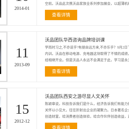
空前。沃品此次携沃品家族全系列参加展会，以超薄机线一
业内首次试水移动电源定制服务，沃品方面考虑到可能
2014
-
01
样板示例和先...
查看详情
、3G/WIFI移动电源PG系列和无线充电PW系列为
时尚前卫的沃品形象。 沃品S系列和PD系列展示：轻、
英雄本色，积极参与国际展会给沃品的发展带来新机遇
沃品团队华西咨询品牌培训课
的信心保证。与会期间，工作人员忙的热火朝天，小小
11
学而时习之,不亦说乎?有朋自远方来,不亦乐乎？9月
一起 客户在沃品展览台观看交谈 意向合作客户合影 
内训。沃品在移动电源、充电器这块取得了不错的成绩
的成果也给此次展览会画上了圆满的句号。据沃品参展
经相继开业。但是沃品人永远不会满足于此，学习是永无
发生产实力、别具一格的设计造型和高质量的产品。在
2013
-
09
的点赞。相信，借助国际平台，沃品在品牌知名度方面会上
查看详情
做成全球绝对领导品牌。 山不在高,有仙则名。水不
冒着红泡的蓝海中生存并发展壮大以至于做全球领导
知识。沃品聘请全国乃至亚洲最专业的品牌咨询机构华
沃品团队西安之游尽显人文关怀
讲师。在赵鹭老师深入的分析下，沃品的品牌建设脉络
15
陈颖章说，科技告诉我们是什么，经济告诉我们有能力
路的理念。相信沃品在不久之后品牌战略能更上一层楼
关怀以小见大，往往折射出企业的凝聚力。日本著名企业
江山，挥斥方遒 上图为赵鹭老师慷慨激昂的讲演 上
创造财富，给消费者创造体验，给合作伙伴创造收益，还
迅速勾画着。 ...
2012
-
12
查看详情