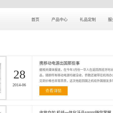
首页
产品中心
礼品定制
服
携移动电源出国那些事
28
据相关媒体报道，在今年3月份一华人在返回西班牙时出
品，随即所有移动电源均被没收，侨胞还被带往机场办
见到价格也非常昂贵，这次他趁回国之机给外国朋友多带
2014
-
06
查看详情
让我们不由自主的想到了诸多问题。移动电源是最近三
使用并不为人所熟知。从这个事件中，有两个问题非常
以带上飞机吗。如果答案是可以的，那么有哪些地方需
收放自如 机线一体化沃品S8000随您掌握