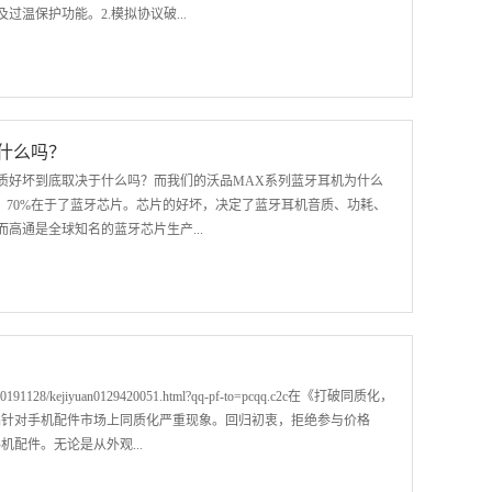
温保护功能。2.模拟协议破...
欺骗消费者，不仅无过流保护，持续大电流会损伤电池寿命、起火或烧
芯线，内含铝箔和编网，可屏蔽干扰和减少内阻，实现真正的PD线。
工艺生产，安全可靠，真PD快充，比普通5V-1A充电快，且价格比
什么吗？
质好坏到底取决于什么吗？而我们的沃品MAX系列蓝牙耳机为什么
，70%在于了蓝牙芯片。芯片的好坏，决定了蓝牙耳机音质、功耗、
高通是全球知名的蓝牙芯片生产...
信号稳定、低延迟等特点。QCC3003则是专为蓝牙立体声耳机而设
面上其他蓝牙芯片产品音效好，它的缺点就是价格略高。
191128/kejiyuan0129420051.html?qq-pf-to=pcqq.c2c在《打破同质化，
品针对手机配件市场上同质化严重现象。回归初衷，拒绝参与价格
配件。无论是从外观...