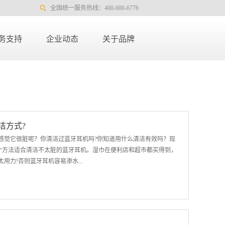
全国统一服务热线：400-600-6776
务支持
企业动态
关于品牌
洁方式?
感觉它很脏呢？你清洁过蓝牙耳机吗?你知道用什么清洁有效吗？现
这个方法适合清洁不太脏的蓝牙耳机。湿巾在便利店和超市都买得到，
力!否则蓝牙耳机容易渗水...
偏爱白色款蓝牙耳机，但用太久不仅是脏的问题了，甚至会发黄。那么我
美白的功效，把它沾点水用小毛巾顺着蓝牙耳机机身来回轻轻擦几
洁剂 如果蓝牙耳机实在太脏，并且外层也觉得不干净不卫生，那就要用