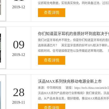
议抓取充电数据，实现真实快充，同时具备过流、过压及过
降低电阻优化转化率，循坏寿命可达500次以上。...
2019
-
12
查看详情
解和假PD线，是厂家模拟PD充电数据以低廉的价格
机，充电速度减慢。 原装货MFI认证PD线：都属五
沃品H系列PD快充线，均采用数字破解芯片和原装线规及
你们知道蓝牙耳机的音质好坏到底取决于
原装线及MFI认证线有优势。
09
我们对蓝牙耳机并不陌生，但是你们知道蓝牙耳机的音
选择高通芯片？ 其实蓝牙音质的好坏30%取决于喇叭
续航时间、信号链接稳定性以及传输延迟率等问题。 而
2019
-
12
查看详情
商，所生产的蓝牙蓝牙芯片具备无损音频输出、低功耗、
计，具备低功耗、无损音质输出、低延迟等优点，比市
沃品MAX系列快充移动电源全新上市
28
来源：中华网科技 链接：https://tech.china.com/article/20
沃品MAX系列产品掀动行业新格局》我们曾说到，沃
战，从产品本身出发，做好做细，推出MAX精品系列手机
2019
-
11
查看详情