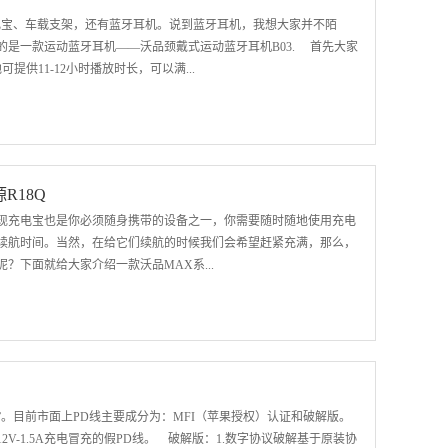
于酒精，易挥发，不会导电，比较安全，操作方法是把耳机放在塑料
电宝、车载支架，还有蓝牙耳机。说到蓝牙耳机，我想大家并不陌
轻搓，放置两小时，然后取出用抹布擦掉表面残留即可。另外就是女
是一款运动蓝牙耳机——沃品颈戴式运动蓝牙耳机B03. 首先大家
都能用，何况耳机了。
供11-12小时播放时长，可以满...
待机时间可达200小时。 其次说到它的音质是高清音质，采用进口高
好。低功耗，低延时，播放更流畅。8MM发声单元，高音清澈、低音
耳机采用纯液态硅胶高温成型工艺，触感细腻，轻盈柔软，久带不累。
R18Q
身、跑步，都不会轻易掉落。 耳机在使用过程中耳机线都很容易
现充电宝也是你必须随身携带的设备之一，你需要随时随地使用充电
是磁吸设计，一碰即合，耳机两侧磁吸装置可吸附固定，有效的防止
续航时间。当然，在给它们续航的时候我们会希望赶紧充满，那么，
手机，切换自如，轻松播放音乐和语音通话功能。 ...
？下面就给大家介绍一款沃品MAX系...
-C和USB输出口分别都支持PD、QC快充协议，既能支持充电宝的快
大幅度提升。大大的节约了我们的充电时间。 我想大家一般都是出去
们考虑的元素之一吧！放心，这款移动电源的重量只有187g，机身
无比轻松。那么既然这么迷你的话，那容量是否很小呢？NO，虽然它
”。目前市面上PD线主要成分为：MFI（苹果授权）认证和破解版。
需求，能给iPone7大约充3.4次电，iPoneX大约能充2.5次电，能
V-1.5A充电冒充的假PD线。 破解版：1.数字协议破解基于原装协
方便。 好不好，看电芯 它是采用两片A+级高密度聚合物电芯，能有效