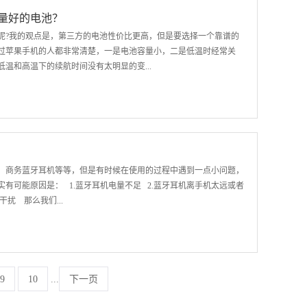
外观千篇一律市面上的手机配件千千万，但是在茫茫产品中，很难找
量好的电池？
他们都去过韩国一样，一个模子刻出来，很难辨识出来到底是好还是
呢?我的观点是，第三方的电池性价比更高，但是要选择一个靠谱的
选：贵的肯定是好的，便宜的肯定质量差。以移动电源为例，目前市
过苹果手机的人都非常清楚，一是电池容量小，二是低温时经常关
采用ABS材料，电流5V-1A、5V-2A，充电不慢也不快，或者颜
温和高温下的续航时间没有太明显的变...
终究改变不了内在本质的趋同。市场上形态各异的旧款电芯基于此，
销量，...
，这种就是原装电池，只不过已经装到手机里用了一段时间了。换
这样有保障一点，原拆电池一般不是100%容量的，基本上是90%以
的用户会为了节省成本选择自己更换电池。用户如果选择自己更换
。但是成本只需要200左右，会节省很大的开支。如果你严格根据
、商务蓝牙耳机等等，但是有时候在使用的过程中遇到一点小问题，
且成本的确会减少很多。 更多的人选择沃品手机电池，而且还有
有可能原因是： 1.蓝牙耳机电量不足 2.蓝牙耳机离手机太远或者
，保障电池品质。过充、过压、短路、过放、过流和过温等五重安全
扰 那么我们...
给耳机充电； 2.蓝牙耳机尽量靠近手机，如距离远的话中间不要的遮
定性，请尽量保持蓝牙和手机在同一方向； 4.不要有金属类的物品靠
，耳机最好尽量靠近手机，不能离得太远，7米内是比较高质量的连接
9
10
...
下一页
信号有影响的物体；3.在大功率强信号环境下会影响使用效果。