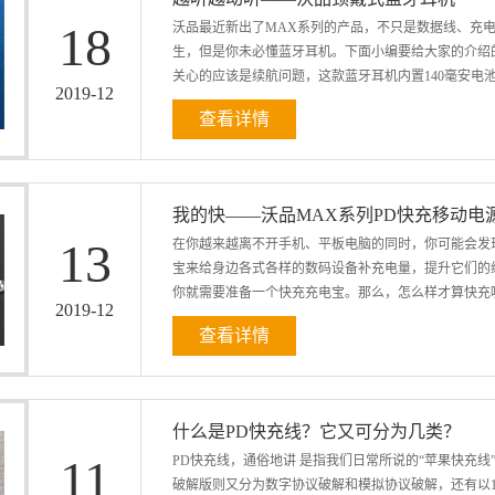
到专用的清洁剂了。推荐的是汽车内饰泡沫清洁剂类似
18
沃品最近新出了MAX系列的产品，不只是数据线、充
袋里，喷上清洁剂，让白色泡沫盖住整个耳机，再用手
生，但是你未必懂蓝牙耳机。下面小编要给大家的介绍的
士常用的化妆棉了，它本身就有卸妆去角质的功能。脸
关心的应该是续航问题，这款蓝牙耳机内置140毫安电池可提
2019
-
12
查看详情
足全天的音乐需求，充满电大约1.5小时就够了，但是
通5.0蓝牙芯片，高性能芯片，立体声效更强，音质更
强劲，中音干净、成就好声音。 再次沃品B03蓝牙
我的快——沃品MAX系列PD快充移动电源
而且很贴心的使用硅胶耳撑提升佩戴稳定性，骑车、健
13
在你越来越离不开手机、平板电脑的同时，你可能会发
缠绕，有时候解好几分钟都解不开，但是这款蓝牙耳机
宝来给身边各式各样的数码设备补充电量，提升它们的
了缠绕滑落。 智能一拖二 便携控制 可同时连接两部
你就需要准备一个快充充电宝。那么，怎么样才算快充呢
2019
-
12
查看详情
列的快充移动电源R18Q。 沃品R18Q充电宝的TyPE
充，也能支持手机的快充，充电功率可达18W，充电
的时候才会用到充电宝，所以携带起来是否便携应该是我
什么是PD快充线？它又可分为几类？
厚度仅有14mm，无论是你手拿还是放口袋，都会感觉
11
PD快充线，通俗地讲 是指我们日常所说的“苹果快充线
是小体积、但是有大容量，10000mAh哪哪都行满足多次用电
破解版则又分为数字协议破解和模拟协议破解，还有以12
给iPone8大约充3.6次电，随时为工作和生活带来