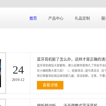
首页
产品中心
礼品定制
服
蓝牙耳机脏了怎么办，这样才是正确的清
24
蓝牙耳机相信大家都有，那么如果你使用久了你会不会
在小编就教大家几招！ 1、轻度清洁--湿巾清洁法 
用它顺着耳机周边来回擦几遍，清洁如新。注意，不要太用
2019
-
12
查看详情
! 2、中度清洁--牙膏清洁法 有些蓝牙耳机发烧友
们每天都用的牙膏就能发挥它的作用了。牙膏本身就有
遍，基本上就焕然一新了哟! 3、深度清洁--专用清
越听越动听——沃品颈戴式蓝牙耳机