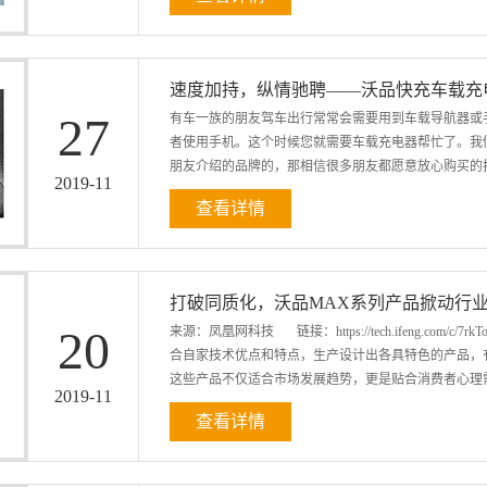
设计、材质选择，还是电芯质量，充电速度等各方面都
需求。现如今，产品已经陆续上市，今天我们来看一下
品质量，赢得了用户的广泛认可。这次沃品推出MAX
速度加持，纵情驰聘——沃品快充车载充电
首先我们来了解一下R系列的新品的设计理念，R系列移动
27
有车一族的朋友驾车出行常常会需要用到车载导航器或
念，抛弃一切繁冗元素，回归纯粹自然，如水晶般晶莹，
者使用手机。这个时候您就需要车载充电器帮忙了。我
晶魔方--R18Q超薄快充-二、令人称道的外观工艺
朋友介绍的品牌的，那相信很多朋友都愿意放心购买的把
机身圆润流畅，有效避免了边缘锋利而造成的割手感。而
2019
-
11
方-...
查看详情
的车载充电器。 QC3.0+PD双快充 主副驾一起充 这
时为两台设备充电，而且Type-C和USB输出口分别支
电。 智能IQ识别 根据手机、平板等设备所需功率，
打破同质化，沃品MAX系列产品掀动行
壳 简约设计 精工打造 ...
20
来源：凤凰网科技 链接：https://tech.ifeng.com
合自家技术优点和特点，生产设计出各具特色的产品，
这些产品不仅适合市场发展趋势，更是贴合消费者心理需
2019
-
11
查看详情
业衍变的配件产品，假若跟不上市场发展大趋势，后果
年来产品同质化严重，缺乏创造性，手机配件在功能、