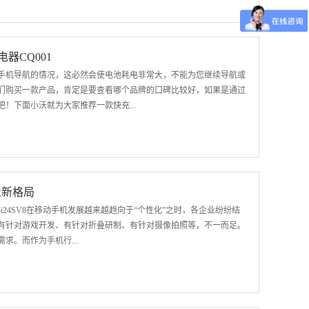
做到精准把关，每一细节都符合安全使用标准，贴合消费者的个性化
移动电源系列产品。作为国内知名配件品牌的沃品，一直以过硬的产
系列精品移动电源，主打快充、工艺一流、颜值超高。一、设计理念
器CQ001
电源主要包含R16、R10Q、R18Q三款型号。其秉持极简的设计理
手机导航的情况，这必然会使电池耗电非常大，不能为您继续导航或
典雅有余。这也是沃品秉承初衷，做好好产品的核心理念。-R16水
们购买一款产品，肯定是要查看哪个品牌的口碑比较好，如果是通过
电源外壳均采用钢琴烤漆工艺，使之更加耐磨耐刮耐脏，手感也更好。全
！下面小沃就为大家推荐一款快充...
优雅的圆角握在掌中更加舒适，兼具美感与实用性。-R16水晶魔
款车载充电器有2个输出接口，USB+TYPE-C 双口输出设计，支持同
持PD、QC快充协议，输出功率达18W,真的可以实现上车充电，下车满
智能调节电流输出提升充电效率，保护爱车和设备。 94V0防火外
业新格局
/c/7rkToi24SV8在移动手机发展越来越趋向于“个性化”之时，各企业纷纷结
有针对游戏开发、有针对折叠研制、有针对摄像拍照等，不一而足。
求。而作为手机行...
不难想象，会直接被淘汰。又由于当前市场相对萧条、沉闷，同时近
外观甚至营销手段上相互模仿甚至逐渐趋同的现象，相信大家都能切