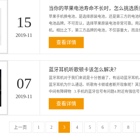
身体会。这些，主要表现在以下几个方面：第一：产品
当你的苹果电池寿命不长时，怎么挑选质
出它们的区别点，仿佛像同一个工厂批量生产的，仿佛
15
苹果手机换电池，是选择原装电池，还是第三方的电池
差，到底好在哪里。我们有时候只能通过对比价格来筛
电池品牌。不可否认，选择苹果原装电池非常可靠。用
场上所看到的以长条形、长方形为主。双口输入输出，同样
机。相比之下，第三方品牌的电池，不仅容量大，而且低
色上有所不同，赤橙黄绿青蓝紫。但外在的些许变化，
2019
-
11
各大厂商不断打起价格战，不断降低产品价格，以价格促进
查看详情
化。 原装拆机电池意思是指从手机拆下来的原装电池
原装拆机电池的话要去大一点正规一点的维修店里去换，
上容量，这个是不影响使用的。 当然也有动手能力强
蓝牙耳机听歌顿卡该怎么解决？
电池的话需要承担一定的风险，一不小心还会将手机弄坏
07
蓝牙耳机对于我们来说是十分普遍了，有运动蓝牙耳机
网上的教程更换的话，其实并没有想象中的那么难，而
蓝牙耳机为什么通话、听歌有卡顿或者断开现象呢？其实
180天的售后保障。同时，全部分容检测，容量无虚标
中间有障碍物 3.手机的蓝牙信号有问题4.附近有强信号干
防护，保障电池安全寿命。
2019
-
11
查看详情
该怎么解决呢？解决方法： 1.当提示电量不足时尽快
挡； 3.请不要用手捂住蓝牙，为了保持信号的连续稳
近手机，换个地方试试。 注意事项：1.蓝牙在使用时
上一页
1
2
3
4
5
6
7
8
距离； 2.手机和蓝牙之间不能有金属或者其他对无线