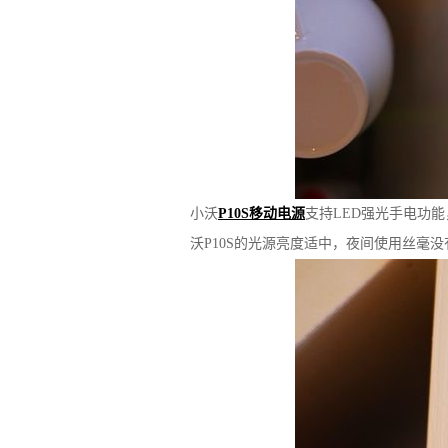
小沃
P10S移动电源
支持LED强光手电功
沃P10S的光源亮度适中，夜间使用丝毫