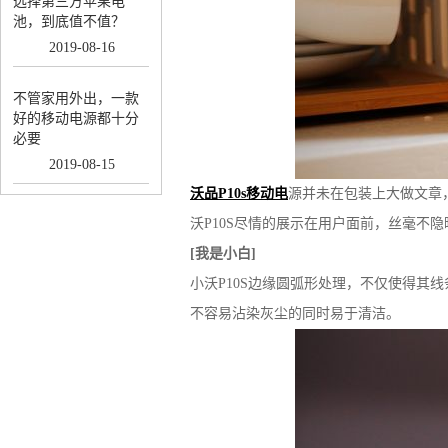
选择第三方苹果电
池，到底值不值？
2019
-
08
-
16
不管家用外出，一款
好的移动电源都十分
必要
2019
-
08
-
15
沃品P10s移动电
源并未在包装上大做文章
沃P10S尽情的展示在用户面前，丝毫不
[我是小白]
小沃P10S边缘圆弧形处理，不仅使得其
不容易沾染灰尘的同时易于清洁。