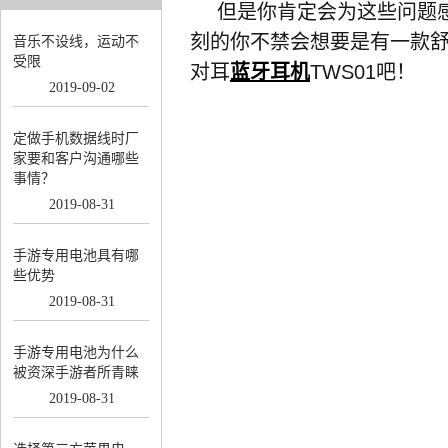
但是你肯定会为这些问题
刻的你不禁会想要是有一款
音乐不设线，运动不
受限
对耳
蓝牙耳机
TWS01
吧！
2019
-
09
-
02
定做手机数据线时厂
家要和客户沟通哪些
事情？
2019
-
08
-
31
手游专用电池具有哪
些优势
2019
-
08
-
31
手游专用电池为什么
被资深手游者所青睐
2019
-
08
-
31