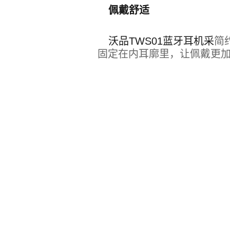
佩戴舒适
沃品
TWS01
蓝牙耳机采
简
固定在内耳廓里，让佩戴更