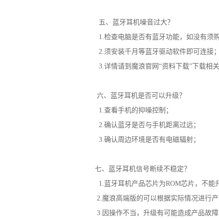
五、蓝牙耳机噪音过大？
1.检查电脑是否有蓝牙功能，如没有须
2.须安装千月等蓝牙驱动软件即可连接
3.详情请到魔浪官网“资料下载”下载相关
六、蓝牙耳机是否可以升级？
1.查看手机的抑噪控制；
2.确认蓝牙是否与手机距离过远；
3.确认周边环境是否有电磁辐射；
七、蓝牙耳机信号断续不稳定？
1.蓝牙耳机产品芯片为ROM芯片，不能
2.魔浪高端版的可以根据实际情况进行
3.因操作不当，升级有可能造成产品故障