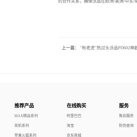
的合作关系，确保沃品在欧洲/美洲/中东
上一篇：
“秋老虎”热过头沃品PD602
推荐产品
在线购买
服务
MAX精品系列
阿里巴巴
售后服务
耳机系列
淘宝
防伪查询
苹果火狐系列
京东商城