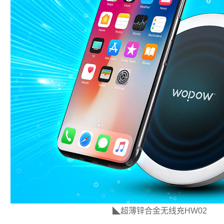
◣超薄锌合金无线充
HW02