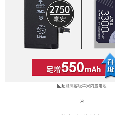
◣超能高容版苹果内置电池
④