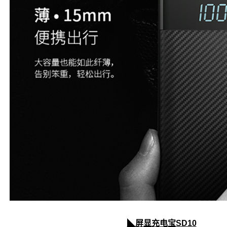
◣屏显充电宝
SD10