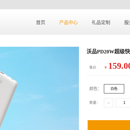
首页
产品中心
礼品定制
服
沃品PD20W超级快
159.0
售价
￥
颜色：
白色
-
数量：