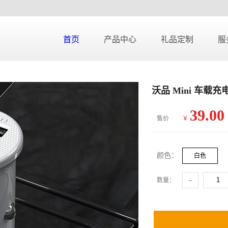
首页
产品中心
礼品定制
服
沃品 Mini 车载充电
39.00
售价
￥
颜色：
白色
-
数量：