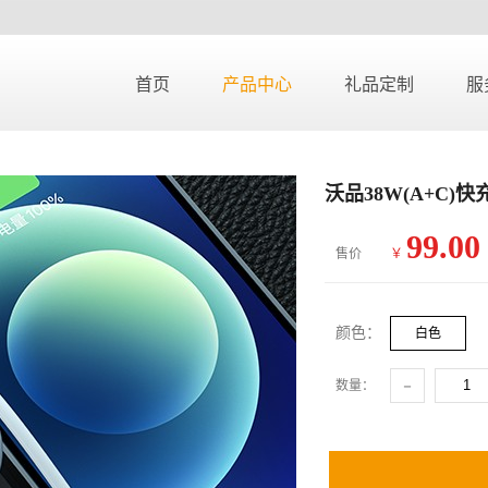
首页
产品中心
礼品定制
服
沃品38W(A+C)快
99.00
售价
￥
颜色：
白色
-
数量：