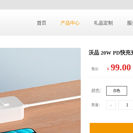
首页
产品中心
礼品定制
服
沃品 20W PD快充充
99.00
售价
￥
颜色：
白色
-
数量：